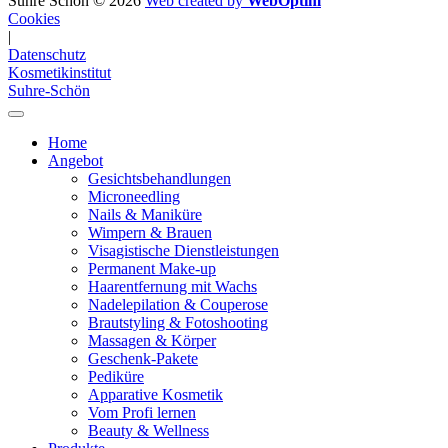
Suhre Schön © 2026
Web created by
WebOptim
Cookies
|
Datenschutz
Kosmetikinstitut
Suhre-Schön
Home
Angebot
Gesichtsbehandlungen
Microneedling
Nails & Maniküre
Wimpern & Brauen
Visagistische Dienstleistungen
Permanent Make-up
Haarentfernung mit Wachs
Nadelepilation & Couperose
Brautstyling & Fotoshooting
Massagen & Körper
Geschenk-Pakete
Pediküre
Apparative Kosmetik
Vom Profi lernen
Beauty & Wellness